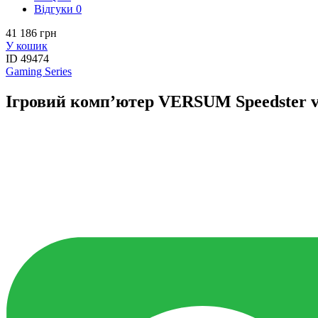
Вiдгуки
0
41 186 грн
У кошик
ID
49474
Gaming Series
Ігровий комп’ютер VERSUM Speedster v