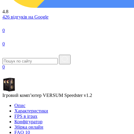
4.8
426 відгуків на Google
0
0
0
Ігровий комп’ютер VERSUM Speedster v1.2
Опис
Характеристики
FPS в iграх
Конфігуратор
Збірка онлайн
FAQ
10