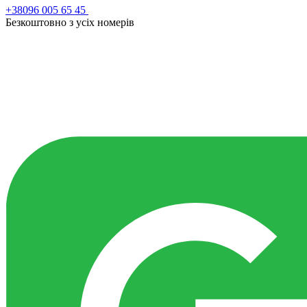
+38096 005 65 45
Безкоштовно з усiх номерiв