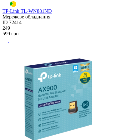
TP-Link TL-WN881ND
Мережеве обладнання
ID
72414
249
599
грн