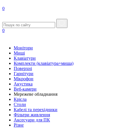
0
0
Монітори
Миші
Клавіатури
Комплекти (клавіатура+миша)
Поверхні
Гарнітури
Мікрофон
Акустика
Веб-камери
Мережеве обладнання
Крісла
Столи
Кабелі та перехідники
Фільтри живлення
Аксесуари для ПК
Різне