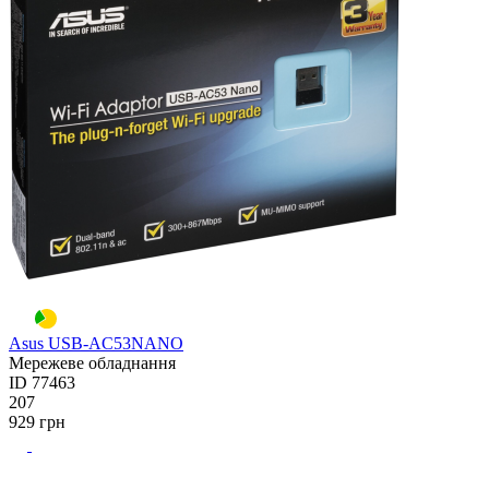
Asus USB-AC53NANO
Мережеве обладнання
ID
77463
207
929
грн