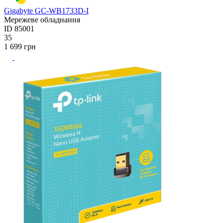
Gigabyte GC-WB1733D-I
Мережеве обладнання
ID
85001
35
1 699
грн