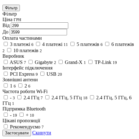
Фільтр
Фільтр
Ціна
ГРН
Від
До
Оплата частинами
3 платежі
4 платежі
5 платежів
6 платежів
6
11
6
10 платежів
2
2
Виробник
ASUS
Gigabyte
Grand-X
TP-Link
7
2
1
19
Інтерфейс підключення
PCI Express
USB
9
20
Зовнішні антени
1
2
6
6
Частота роботи Wi-Fi
-
2.4 ГГц
2.4 ГГц, 5 ГГц
2.4 ГГц, 5 ГГц, 6
3
7
18
ГГц
1
Підтримка Bluetooth
-
+
19
10
Цікаві пропозиції
Рекомендуємо
7
Скинути
Застосувати