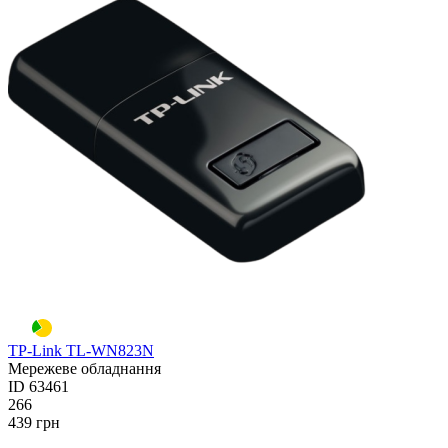
TP-Link TL-WN823N
Мережеве обладнання
ID
63461
266
439
грн