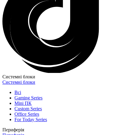
Системні блоки
Системні блоки
Всі
Gaming Series
Mini ПК
Custom Series
Office Series
For Today Series
Периферія