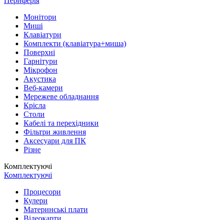
Периферія
Монітори
Миші
Клавіатури
Комплекти (клавіатура+миша)
Поверхні
Гарнітури
Мікрофон
Акустика
Веб-камери
Мережеве обладнання
Крісла
Столи
Кабелі та перехідники
Фільтри живлення
Аксесуари для ПК
Різне
Комплектуючі
Комплектуючі
Процесори
Кулери
Материнські плати
Відеокарти