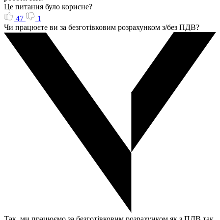
Це питання було корисне?
47
1
Чи працюєте ви за безготівковим розрахунком з/без ПДВ?
Так, ми працюємо за безготівковим розрахунком як з ПДВ так