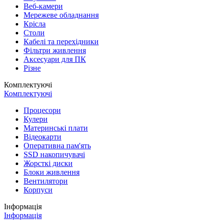
Веб-камери
Мережеве обладнання
Крісла
Столи
Кабелі та перехідники
Фільтри живлення
Аксесуари для ПК
Різне
Комплектуючі
Комплектуючі
Процесори
Кулери
Материнські плати
Відеокарти
Оперативна пам'ять
SSD накопичувачі
Жорсткі диски
Блоки живлення
Вентилятори
Корпуси
Інформація
Інформація