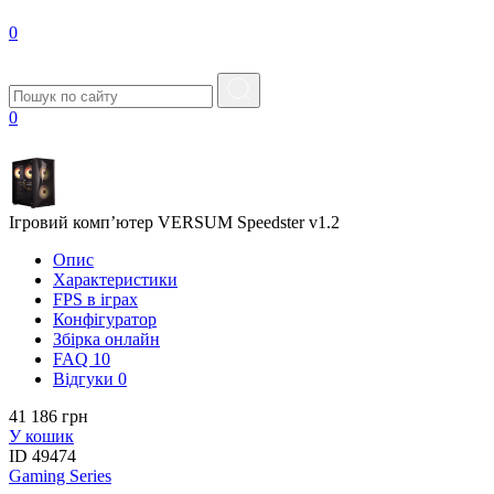
0
0
Ігровий комп’ютер VERSUM Speedster v1.2
Опис
Характеристики
FPS в iграх
Конфігуратор
Збірка онлайн
FAQ
10
Вiдгуки
0
41 186 грн
У кошик
ID
49474
Gaming Series