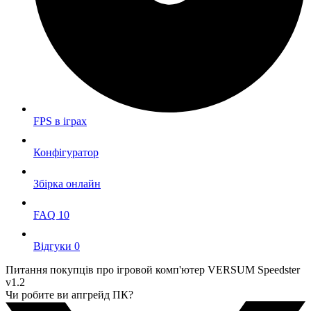
FPS в iграх
Конфігуратор
Збірка онлайн
FAQ
10
Вiдгуки
0
Питання покупців про ігровой комп'ютер
VERSUM Speedster
v1.2
Чи робите ви апгрейд ПК?