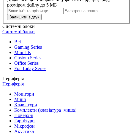
розміром файлу до 5 МБ
Залишити відгук
Системні блоки
Системні блоки
Всі
Gaming Series
Mini ПК
Custom Series
Office Series
For Today Series
Периферія
Периферія
Монітори
Миші
Клавіатури
Комплекти (клавіатура+миша)
Поверхні
Гарнітури
Мікрофон
Акустика