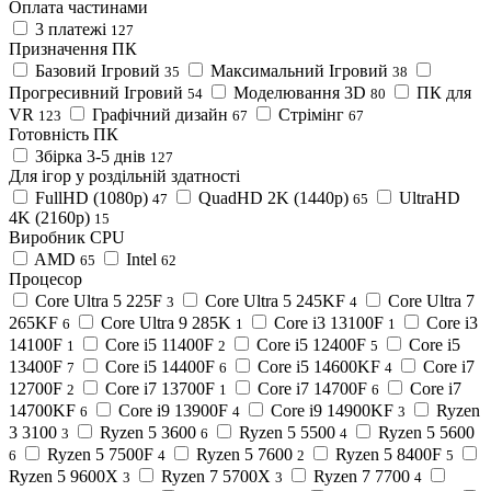
Оплата частинами
3 платежі
127
Призначення ПК
Базовий Ігровий
Максимальний Ігровий
35
38
Прогресивний Ігровий
Моделювання 3D
ПК для
54
80
VR
Графічний дизайн
Стрімінг
123
67
67
Готовність ПК
Збірка 3-5 днів
127
Для ігор у роздільній здатності
FullHD (1080p)
QuadHD 2K (1440p)
UltraHD
47
65
4K (2160p)
15
Виробник CPU
AMD
Intel
65
62
Процесор
Core Ultra 5 225F
Core Ultra 5 245KF
Core Ultra 7
3
4
265KF
Core Ultra 9 285K
Core i3 13100F
Core i3
6
1
1
14100F
Core i5 11400F
Core i5 12400F
Core i5
1
2
5
13400F
Core i5 14400F
Core i5 14600KF
Core i7
7
6
4
12700F
Core i7 13700F
Core i7 14700F
Core i7
2
1
6
14700KF
Core i9 13900F
Core i9 14900KF
Ryzen
6
4
3
3 3100
Ryzen 5 3600
Ryzen 5 5500
Ryzen 5 5600
3
6
4
Ryzen 5 7500F
Ryzen 5 7600
Ryzen 5 8400F
6
4
2
5
Ryzen 5 9600X
Ryzen 7 5700X
Ryzen 7 7700
3
3
4