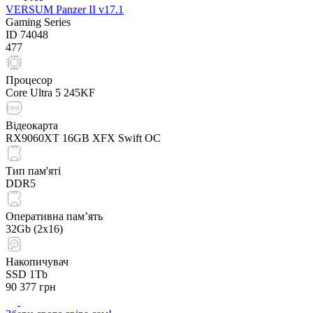
VERSUM Panzer II v17.1
Gaming Series
ID
74048
477
Процесор
Core Ultra 5 245KF
Відеокарта
RX9060XT 16GB XFX Swift OC
Тип пам'яті
DDR5
Оперативна пам’ять
32Gb (2x16)
Накопичувач
SSD 1Tb
90 377
грн