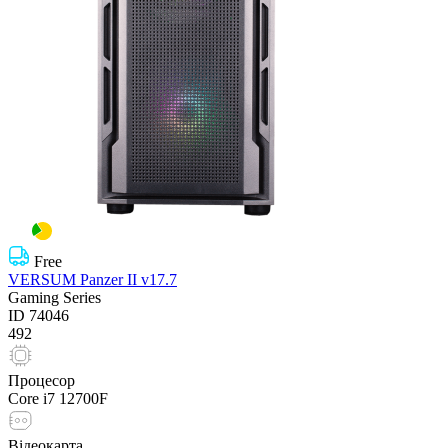
Free
VERSUM Panzer II v17.7
Gaming Series
ID
74046
492
Процесор
Core i7 12700F
Відеокарта