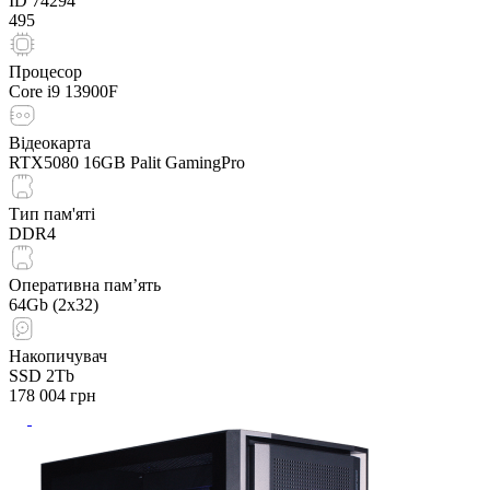
ID
74294
495
Процесор
Core i9 13900F
Відеокарта
RTX5080 16GB Palit GamingPro
Тип пам'яті
DDR4
Оперативна пам’ять
64Gb (2x32)
Накопичувач
SSD 2Tb
178 004
грн