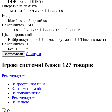
DDR4
DDR5
65
62
Оперативна пам’ять
16GB
32GB
64GB
34
84
9
Колір
Білий
Чорний
29
98
Накопичувач SSD
1TB
2TB
480GB
500GB
97
14
15
1
Цікаві пропозиції
Вибір покупців
Рекомендуємо
Тільки в нас
3
14
14
Накопичувач HDD
Без HDD
127
Скинути
Застосувати
Ігрові системні блоки
127 товарів
Рекомендуємо
За зростанням ціни
За зниженням ціни
За популярністю
Рекомендуємо
За назвою