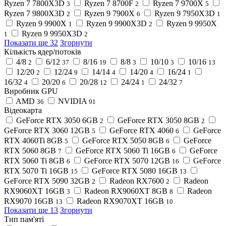
Ryzen 7 7800X3D
Ryzen 7 8700F
Ryzen 7 9700X
3
2
5
Ryzen 7 9800X3D
Ryzen 9 7900X
Ryzen 9 7950X3D
2
6
1
Ryzen 9 9900X
Ryzen 9 9900X3D
Ryzen 9 9950X
1
2
Ryzen 9 9950X3D
1
2
Показати ще 32
Згорнути
Кількість ядер/потоків
4/8
6/12
8/16
8/8
10/10
10/16
2
37
19
3
3
13
12/20
12/24
14/14
14/20
16/24
2
9
4
4
1
16/32
20/20
20/28
24/24
24/32
4
6
12
1
7
Виробник GPU
AMD
NVIDIA
36
91
Відеокарта
GeForce RTX 3050 6GB
GeForce RTX 3050 8GB
2
2
GeForce RTX 3060 12GB
GeForce RTX 4060
GeForce
5
6
RTX 4060Ti 8GB
GeForce RTX 5050 8GB
GeForce
5
6
RTX 5060 8GB
GeForce RTX 5060 Ti 16GB
GeForce
7
6
RTX 5060 Ti 8GB
GeForce RTX 5070 12GB
GeForce
6
16
RTX 5070 Ti 16GB
GeForce RTX 5080 16GB
15
13
GeForce RTX 5090 32GB
Radeon RX7600
Radeon
2
2
RX9060XT 16GB
Radeon RX9060XT 8GB
Radeon
3
8
RX9070 16GB
Radeon RX9070XT 16GB
13
10
Показати ще 13
Згорнути
Тип пам'яті