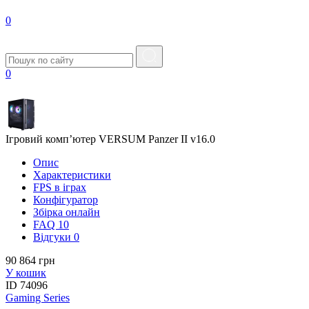
0
0
Ігровий комп’ютер VERSUM Panzer II v16.0
Опис
Характеристики
FPS в iграх
Конфігуратор
Збірка онлайн
FAQ
10
Вiдгуки
0
90 864 грн
У кошик
ID
74096
Gaming Series