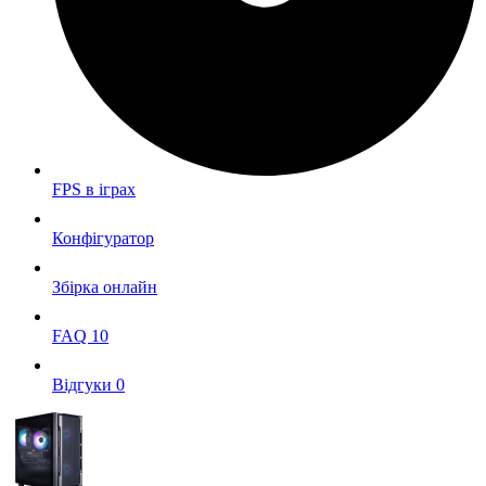
FPS в iграх
Конфігуратор
Збірка онлайн
FAQ
10
Вiдгуки
0