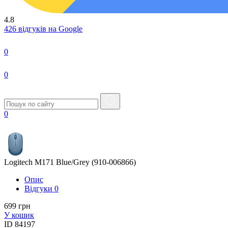
4.8
426 відгуків на Google
0
0
0
Logitech M171 Blue/Grey (910-006866)
Опис
Вiдгуки
0
699 грн
У кошик
ID
84197