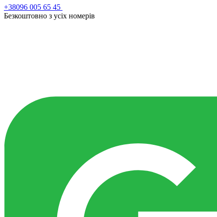
+38096 005 65 45
Безкоштовно з усiх номерiв