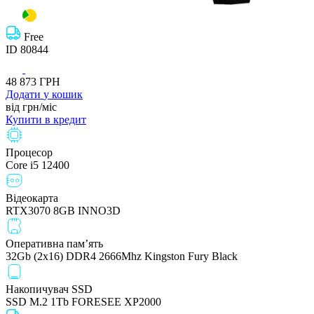
Free
ID
80844
48 873
ГРН
Додати
у кошик
від
грн/мiс
Купити
в кредит
Процесор
Core i5 12400
Відеокарта
RTX3070 8GB INNO3D
Оперативна пам’ять
32Gb (2x16) DDR4 2666Mhz Kingston Fury Black
Накопичувач SSD
SSD M.2 1Tb FORESEE XP2000