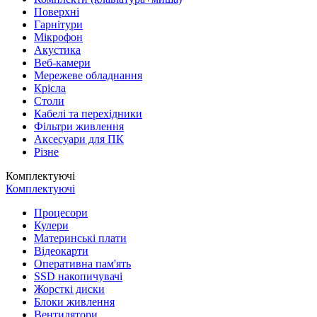
Поверхні
Гарнітури
Мікрофон
Акустика
Веб-камери
Мережеве обладнання
Крісла
Столи
Кабелі та перехідники
Фільтри живлення
Аксесуари для ПК
Різне
Комплектуючі
Комплектуючі
Процесори
Кулери
Материнські плати
Відеокарти
Оперативна пам'ять
SSD накопичувачі
Жорсткі диски
Блоки живлення
Вентилятори