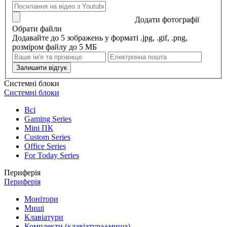
Додати фотографії
Обрати файли
Додавайте до 5 зображень у форматі .jpg, .gif, .png,
розміром файлу до 5 МБ
Залишити відгук
Системні блоки
Системні блоки
Всі
Gaming Series
Mini ПК
Custom Series
Office Series
For Today Series
Периферія
Периферія
Монітори
Миші
Клавіатури
Комплекти (клавіатура+миша)