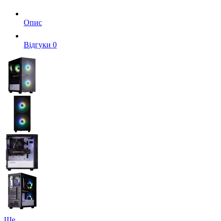
Опис
Вiдгуки
0
Ще