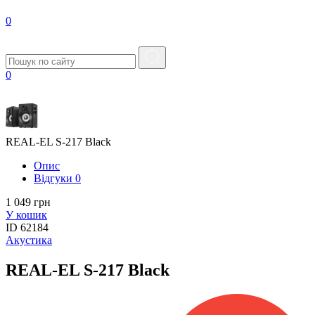
0
0
REAL-EL S-217 Black
Опис
Вiдгуки
0
1 049 грн
У кошик
ID
62184
Акустика
REAL-EL S-217 Black