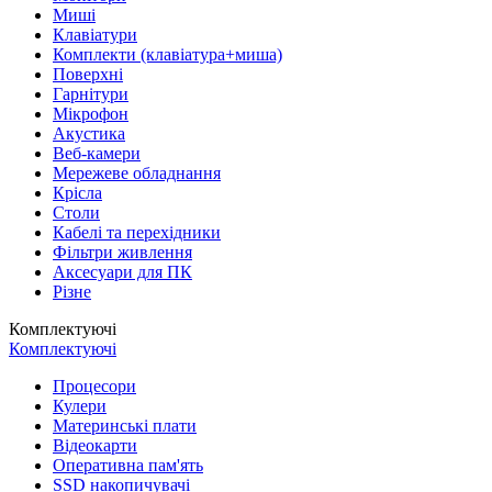
Миші
Клавіатури
Комплекти (клавіатура+миша)
Поверхні
Гарнітури
Мікрофон
Акустика
Веб-камери
Мережеве обладнання
Крісла
Столи
Кабелі та перехідники
Фільтри живлення
Аксесуари для ПК
Різне
Комплектуючі
Комплектуючі
Процесори
Кулери
Материнські плати
Відеокарти
Оперативна пам'ять
SSD накопичувачі