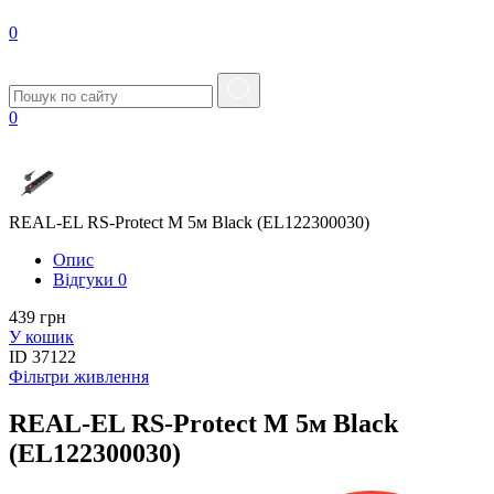
0
0
REAL-EL RS-Protect M 5м Black (EL122300030)
Опис
Вiдгуки
0
439 грн
У кошик
ID
37122
Фільтри живлення
REAL-EL RS-Protect M 5м Black
(EL122300030)