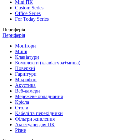
Mini ПК
Custom Series
Office Series
For Today Series
Периферія
Периферія
Монітори
Миші
Клавіатури
Комплекти (клавіатура+миша)
Поверхні
Гарнітури
Мікрофон
Акустика
Веб-камери
Мережеве обладнання
Крісла
Столи
Кабелі та перехідники
Фільтри живлення
Аксесуари для ПК
Різне