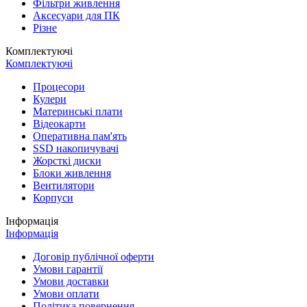
Фільтри живлення
Аксесуари для ПК
Різне
Комплектуючі
Комплектуючі
Процесори
Кулери
Материнські плати
Відеокарти
Оперативна пам'ять
SSD накопичувачі
Жорсткі диски
Блоки живлення
Вентилятори
Корпуси
Інформація
Інформація
Договір публічної оферти
Умови гарантії
Умови доставки
Умови оплати
Політика повернення