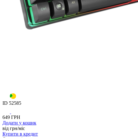
ID
52585
649
ГРН
Додати
у кошик
від
грн/мiс
Купити
в кредит