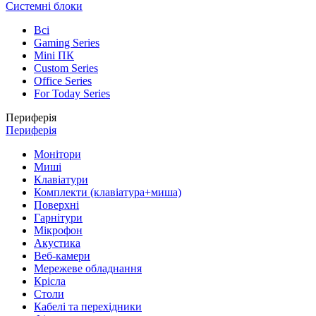
Системні блоки
Всі
Gaming Series
Mini ПК
Custom Series
Office Series
For Today Series
Периферія
Периферія
Монітори
Миші
Клавіатури
Комплекти (клавіатура+миша)
Поверхні
Гарнітури
Мікрофон
Акустика
Веб-камери
Мережеве обладнання
Крісла
Столи
Кабелі та перехідники