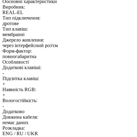
Оосновні характеристики
Виробник:
REAL-EL
Тип підключення:
дротове
Тип клавіш:
мембранні
Джерело живлення:
через інтерфейсний роз'єм
Форм-фактор:
повногабаритна
Особливості
Додаткові клавіші:
-
Підсвітка клавіш:
+
Наявність RGB:
+
Вологостійкість:
-
Додатково
Довжина кабеля:
немає даних
Розкладка:
ENG / RU / UKR