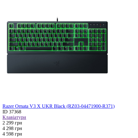
Razer Ornata V3 X UKR Black (RZ03-04471900-R371)
ID
37368
Клавіатури
2 299
грн
4 298
грн
4 598 грн