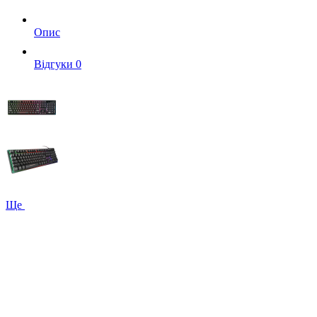
Опис
Вiдгуки
0
Ще