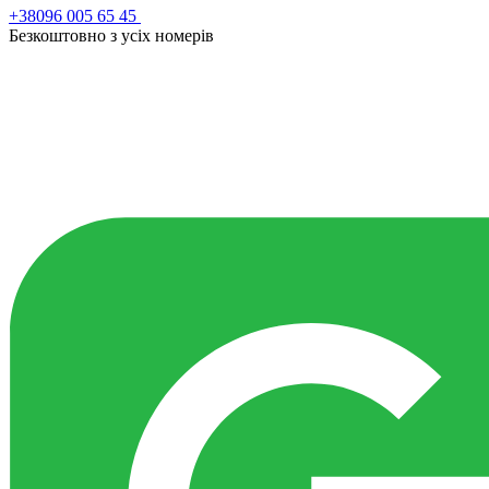
+38096 005 65 45
Безкоштовно з усiх номерiв