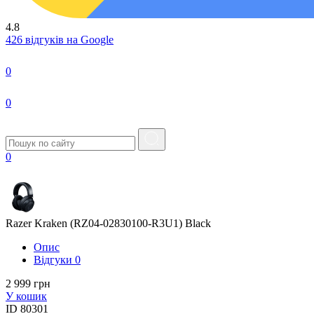
4.8
426 відгуків на Google
0
0
0
Razer Kraken (RZ04-02830100-R3U1) Black
Опис
Вiдгуки
0
2 999 грн
У кошик
ID
80301