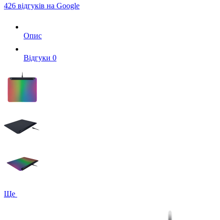
426 відгуків на Google
Опис
Вiдгуки
0
Ще