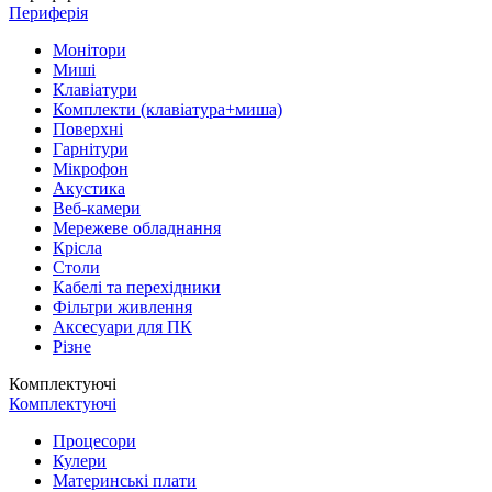
Периферія
Монітори
Миші
Клавіатури
Комплекти (клавіатура+миша)
Поверхні
Гарнітури
Мікрофон
Акустика
Веб-камери
Мережеве обладнання
Крісла
Столи
Кабелі та перехідники
Фільтри живлення
Аксесуари для ПК
Різне
Комплектуючі
Комплектуючі
Процесори
Кулери
Материнські плати