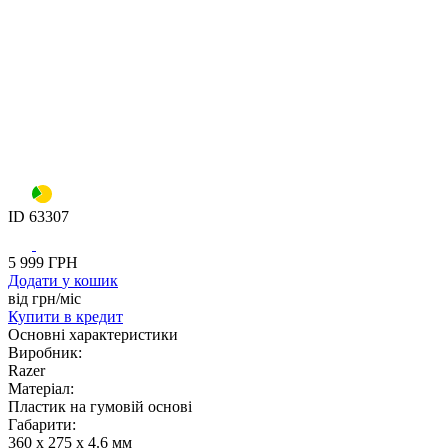
ID
63307
5 999
ГРН
Додати
у кошик
від
грн/мiс
Купити
в кредит
Основнi характеристики
Виробник:
Razer
Матеріал:
Пластик на гумовій основі
Габарити:
360 x 275 x 4.6 мм