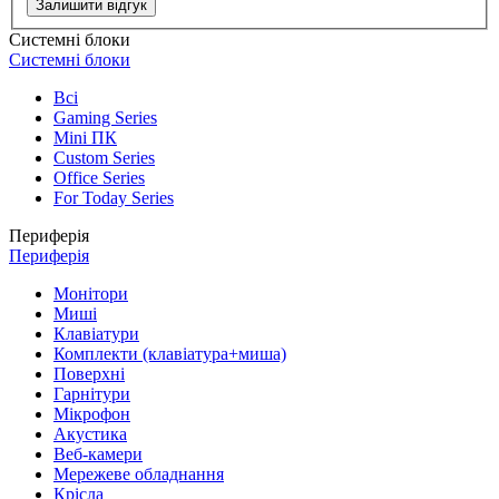
Залишити відгук
Системні блоки
Системні блоки
Всі
Gaming Series
Mini ПК
Custom Series
Office Series
For Today Series
Периферія
Периферія
Монітори
Миші
Клавіатури
Комплекти (клавіатура+миша)
Поверхні
Гарнітури
Мікрофон
Акустика
Веб-камери
Мережеве обладнання
Крісла