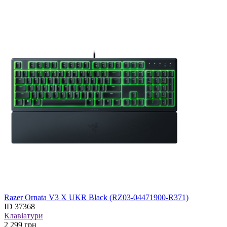
Razer Ornata V3 X UKR Black (RZ03-04471900-R371)
ID
37368
Клавіатури
2 299
грн