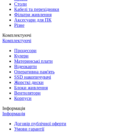
Столи
Кабелі та перехідники
Фільтри живлення
Аксесуари для ПК
Різне
Комплектуючі
Комплектуючі
Процесори
Кулери
Материнські плати
Відеокарти
Оперативна пам'ять
SSD накопичувачі
Жорсткі диски
Блоки живлення
Вентилятори
Корпуси
Інформація
Інформація
Договір публічної оферти
Умови гарантії