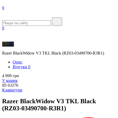
0
0
Razer BlackWidow V3 TKL Black (RZ03-03490700-R3R1)
Опис
Вiдгуки
0
4 999 грн
У кошик
ID
63276
Клавіатури
Razer BlackWidow V3 TKL Black
(RZ03-03490700-R3R1)