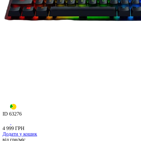
ID
63276
4 999
ГРН
Додати
у кошик
від
грн/мiс