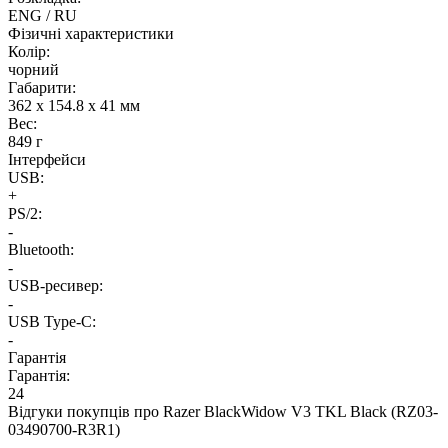
ENG / RU
Фізичні характеристики
Колір:
чорний
Габарити:
362 х 154.8 х 41 мм
Вес:
849 г
Інтерфейси
USB:
+
PS/2:
-
Bluetooth:
-
USB-ресивер:
-
USB Type-C:
-
Гарантія
Гарантія:
24
Відгуки покупців про
Razer BlackWidow V3 TKL Black (RZ03-
03490700-R3R1)