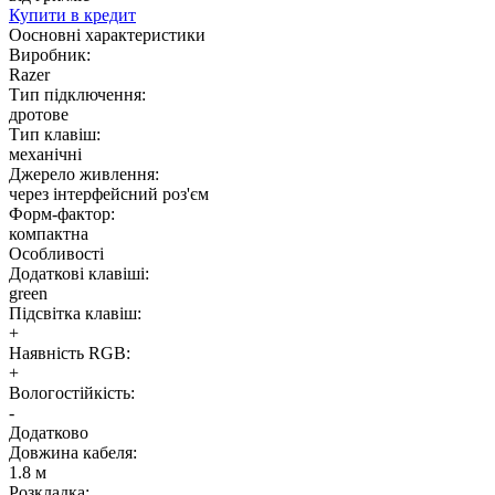
Купити
в кредит
Оосновні характеристики
Виробник:
Razer
Тип підключення:
дротове
Тип клавіш:
механічні
Джерело живлення:
через інтерфейсний роз'єм
Форм-фактор:
компактна
Особливості
Додаткові клавіші:
green
Підсвітка клавіш:
+
Наявність RGB:
+
Вологостійкість:
-
Додатково
Довжина кабеля:
1.8 м
Розкладка: