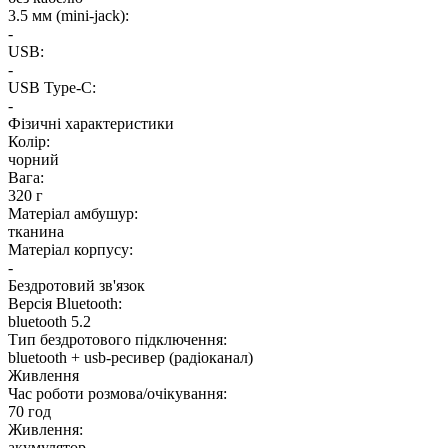
3.5 мм (mini-jack):
-
USB:
-
USB Type-C:
-
Фізичні характеристики
Колір:
чорний
Вага:
320 г
Матеріал амбушур:
тканина
Матеріал корпусу:
-
Бездротовий зв'язок
Версія Bluetooth:
bluetooth 5.2
Тип бездротового підключення:
bluetooth + usb-ресивер (радіоканал)
Живлення
Час роботи розмова/очікування:
70 год
Живлення:
акумулятор