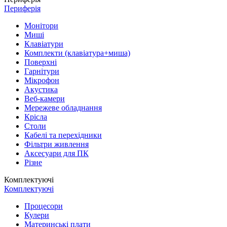
Периферія
Монітори
Миші
Клавіатури
Комплекти (клавіатура+миша)
Поверхні
Гарнітури
Мікрофон
Акустика
Веб-камери
Мережеве обладнання
Крісла
Столи
Кабелі та перехідники
Фільтри живлення
Аксесуари для ПК
Різне
Комплектуючі
Комплектуючі
Процесори
Кулери
Материнські плати