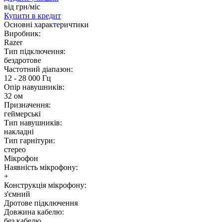
від
грн/мiс
Купити
в кредит
Основні характеричтики
Виробник:
Razer
Тип підключення:
бездротове
Частотний діапазон:
12 - 28 000 Гц
Опір навушників:
32 ом
Призначення:
геймерські
Тип навушників:
накладні
Тип гарнітури:
стерео
Мікрофон
Наявність мікрофону:
+
Конструкція мікрофону:
з'ємний
Дротове підключення
Довжина кабелю:
без кабелю