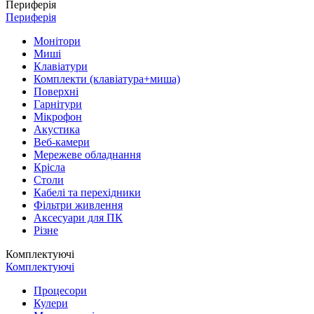
Периферія
Периферія
Монітори
Миші
Клавіатури
Комплекти (клавіатура+миша)
Поверхні
Гарнітури
Мікрофон
Акустика
Веб-камери
Мережеве обладнання
Крісла
Столи
Кабелі та перехідники
Фільтри живлення
Аксесуари для ПК
Різне
Комплектуючі
Комплектуючі
Процесори
Кулери