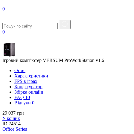
0
0
Ігровий комп’ютер VERSUM ProWorkStation v1.6
Опис
Характеристики
FPS в iграх
Конфігуратор
Збірка онлайн
FAQ
10
Вiдгуки
0
29 037 грн
У кошик
ID
74514
Office Series