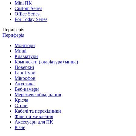
Mini ПК
Custom Series
Office Series
For Today Series
Периферія
Периферія
Монітори
Миші
Клавіатури
Комплекти (клавіатура+миша)
Поверхні
Гарнітури
Мікрофон
Акустика
Веб-камери
Мережеве обладнання
Крісла
Столи
Кабелі та перехідники
Фільтри живлення
Аксесуари для ПК
Різне