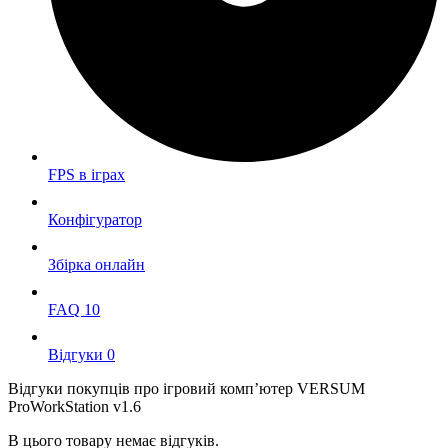
FPS в iграх
Конфігуратор
Збірка онлайн
FAQ
10
Вiдгуки
0
Відгуки покупців про ігровий комп’ютер
VERSUM
ProWorkStation v1.6
В цього товару немає відгуків.