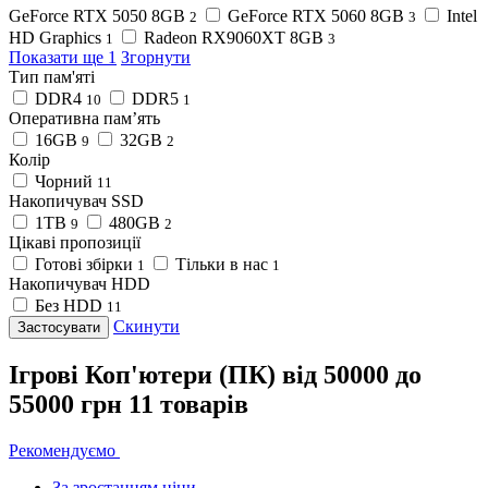
GeForce RTX 5050 8GB
GeForce RTX 5060 8GB
Intel
2
3
HD Graphics
Radeon RX9060XT 8GB
1
3
Показати ще 1
Згорнути
Тип пам'яті
DDR4
DDR5
10
1
Оперативна пам’ять
16GB
32GB
9
2
Колір
Чорний
11
Накопичувач SSD
1TB
480GB
9
2
Цікаві пропозиції
Готові збірки
Тільки в нас
1
1
Накопичувач HDD
Без HDD
11
Скинути
Застосувати
Ігрові Коп'ютери (ПК) від 50000 до
55000 грн
11 товарів
Рекомендуємо
За зростанням ціни