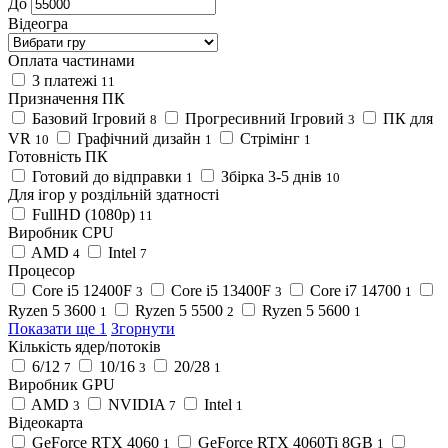
До
Відеогра
Оплата частинами
3 платежі
11
Призначення ПК
Базовий Ігровий
Прогресивний Ігровий
ПК для
8
3
VR
Графічний дизайн
Стрімінг
10
1
1
Готовність ПК
Готовий до відправки
Збірка 3-5 днів
1
10
Для ігор у роздільній здатності
FullHD (1080p)
11
Виробник CPU
AMD
Intel
4
7
Процесор
Core i5 12400F
Core i5 13400F
Core i7 14700
3
3
1
Ryzen 5 3600
Ryzen 5 5500
Ryzen 5 5600
1
2
1
Показати ще 1
Згорнути
Кількість ядер/потоків
6/12
10/16
20/28
7
3
1
Виробник GPU
AMD
NVIDIA
Intel
3
7
1
Відеокарта
GeForce RTX 4060
GeForce RTX 4060Ti 8GB
1
1