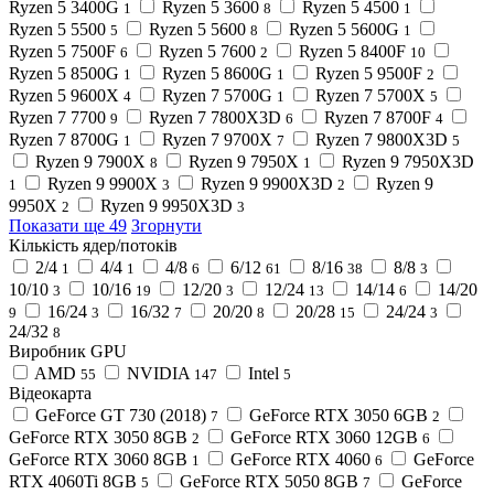
Ryzen 5 3400G
Ryzen 5 3600
Ryzen 5 4500
1
8
1
Ryzen 5 5500
Ryzen 5 5600
Ryzen 5 5600G
5
8
1
Ryzen 5 7500F
Ryzen 5 7600
Ryzen 5 8400F
6
2
10
Ryzen 5 8500G
Ryzen 5 8600G
Ryzen 5 9500F
1
1
2
Ryzen 5 9600X
Ryzen 7 5700G
Ryzen 7 5700X
4
1
5
Ryzen 7 7700
Ryzen 7 7800X3D
Ryzen 7 8700F
9
6
4
Ryzen 7 8700G
Ryzen 7 9700X
Ryzen 7 9800X3D
1
7
5
Ryzen 9 7900X
Ryzen 9 7950X
Ryzen 9 7950X3D
8
1
Ryzen 9 9900X
Ryzen 9 9900X3D
Ryzen 9
1
3
2
9950X
Ryzen 9 9950X3D
2
3
Показати ще 49
Згорнути
Кількість ядер/потоків
2/4
4/4
4/8
6/12
8/16
8/8
1
1
6
61
38
3
10/10
10/16
12/20
12/24
14/14
14/20
3
19
3
13
6
16/24
16/32
20/20
20/28
24/24
9
3
7
8
15
3
24/32
8
Виробник GPU
AMD
NVIDIA
Intel
55
147
5
Відеокарта
GeForce GT 730 (2018)
GeForce RTX 3050 6GB
7
2
GeForce RTX 3050 8GB
GeForce RTX 3060 12GB
2
6
GeForce RTX 3060 8GB
GeForce RTX 4060
GeForce
1
6
RTX 4060Ti 8GB
GeForce RTX 5050 8GB
GeForce
5
7