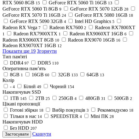
RTX 5060 8GB
GeForce RTX 5060 Ti 16GB
15
13
GeForce RTX 5060 Ti 8GB
GeForce RTX 5070 12GB
9
28
GeForce RTX 5070 Ti 16GB
GeForce RTX 5080 16GB
24
18
GeForce RTX 5090 32GB
Intel HD Graphics
4
5
Radeon RX Vega
Radeon RX7600
Radeon RX7800XT
7
2
Radeon RX7900XTX
Radeon RX9060XT 16GB
1
1
6
Radeon RX9060XT 8GB
Radeon RX9070 16GB
10
16
Radeon RX9070XT 16GB
12
Показати ще 19
Згорнути
Тип пам'яті
DDR4
DDR5
97
110
Оперативна пам’ять
8GB
16GB
32GB
64GB
1
60
133
13
Колір
-
Білий
Чорний
4
49
154
Накопичувач SSD
1TB
2TB
250GB
480GB
500GB
145
25
4
31
2
Цікаві пропозиції
Готові збірки
Вибір покупців
Рекомендуємо
18
3
18
Тільки в нас
SPEEDSTER
Mini ПК
14
4
28
Накопичувач HDD
Без HDD
207
Скинути
Застосувати