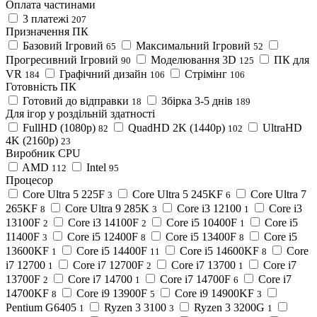
Оплата частинами
3 платежі
207
Призначення ПК
Базовий Ігровий
Максимальний Ігровий
65
52
Прогресивний Ігровий
Моделювання 3D
ПК для
90
125
VR
Графічний дизайн
Стрімінг
184
106
106
Готовність ПК
Готовий до відправки
Збірка 3-5 днів
18
189
Для ігор у роздільній здатності
FullHD (1080p)
QuadHD 2K (1440p)
UltraHD
82
102
4K (2160p)
23
Виробник CPU
AMD
Intel
112
95
Процесор
Core Ultra 5 225F
Core Ultra 5 245KF
Core Ultra 7
3
6
265KF
Core Ultra 9 285K
Core i3 12100
Core i3
8
3
1
13100F
Core i3 14100F
Core i5 10400F
Core i5
2
2
1
11400F
Core i5 12400F
Core i5 13400F
Core i5
3
8
8
13600KF
Core i5 14400F
Core i5 14600KF
Core
1
11
8
i7 12700
Core i7 12700F
Core i7 13700
Core i7
1
2
1
13700F
Core i7 14700
Core i7 14700F
Core i7
2
1
6
14700KF
Core i9 13900F
Core i9 14900KF
8
5
3
Pentium G6405
Ryzen 3 3100
Ryzen 3 3200G
1
3
1