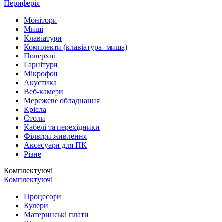
Периферія
Монітори
Миші
Клавіатури
Комплекти (клавіатура+миша)
Поверхні
Гарнітури
Мікрофон
Акустика
Веб-камери
Мережеве обладнання
Крісла
Столи
Кабелі та перехідники
Фільтри живлення
Аксесуари для ПК
Різне
Комплектуючі
Комплектуючі
Процесори
Кулери
Материнські плати