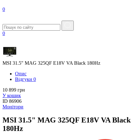
0
0
MSI 31.5" MAG 325QF E18V VA Black 180Hz
Опис
Вiдгуки
0
10 899 грн
У кошик
ID
86906
Монітори
MSI 31.5" MAG 325QF E18V VA Black
180Hz