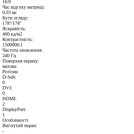
16:9
Час відгуку матриці:
0.03 мс
Кути огляду:
178°/178°
Яскравість:
400 кд/м2
Контрастність:
1500000:1
Частота оновлення:
240 Гц
Поверхня екрану:
матова
Роз'єми
D-Sub:
0
DVI:
0
HDMI:
2
DisplayPort:
1
Особливості
Вигнутий екран:
-