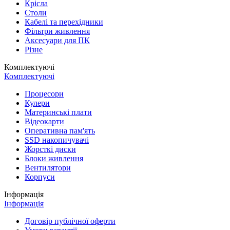
Крісла
Столи
Кабелі та перехідники
Фільтри живлення
Аксесуари для ПК
Різне
Комплектуючі
Комплектуючі
Процесори
Кулери
Материнські плати
Відеокарти
Оперативна пам'ять
SSD накопичувачі
Жорсткі диски
Блоки живлення
Вентилятори
Корпуси
Інформація
Інформація
Договір публічної оферти