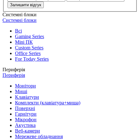
Залишити відгук
Системні блоки
Системні блоки
Всі
Gaming Series
Mini ПК
Custom Series
Office Series
For Today Series
Периферія
Периферія
Монітори
Миші
Клавіатури
Комплекти (клавіатура+миша)
Поверхні
Гарнітури
Мікрофон
Акустика
Веб-камери
Мережеве обладнання