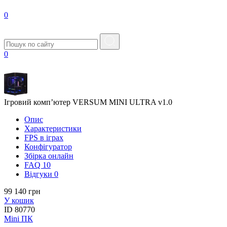
0
0
Ігровий комп’ютер VERSUM MINI ULTRA v1.0
Опис
Характеристики
FPS в iграх
Конфігуратор
Збірка онлайн
FAQ
10
Вiдгуки
0
99 140 грн
У кошик
ID
80770
Mini ПК