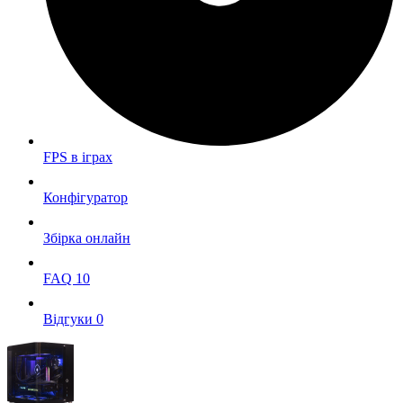
FPS в iграх
Конфігуратор
Збірка онлайн
FAQ
10
Вiдгуки
0