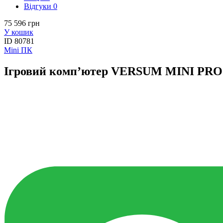
Вiдгуки
0
75 596 грн
У кошик
ID
80781
Mini ПК
Ігровий комп’ютер VERSUM MINI PRO 