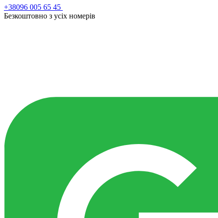
+38096 005 65 45
Безкоштовно з усiх номерiв