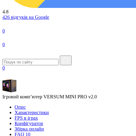
4.8
426 відгуків на Google
0
0
0
Ігровий комп’ютер VERSUM MINI PRO v2.0
Опис
Характеристики
FPS в iграх
Конфігуратор
Збірка онлайн
FAQ
10