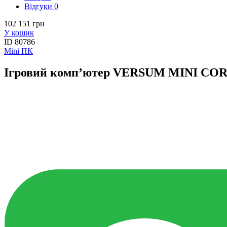
Вiдгуки
0
102 151 грн
У кошик
ID
80786
Mini ПК
Ігровий комп’ютер VERSUM MINI COR