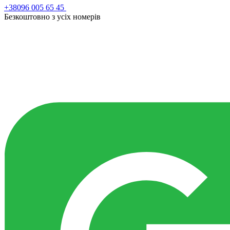
+38096 005 65 45
Безкоштовно з усiх номерiв