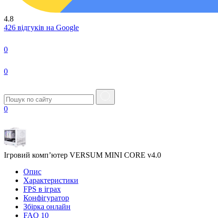
4.8
426 відгуків на Google
0
0
0
Ігровий комп’ютер VERSUM MINI CORE v4.0
Опис
Характеристики
FPS в iграх
Конфігуратор
Збірка онлайн
FAQ
10