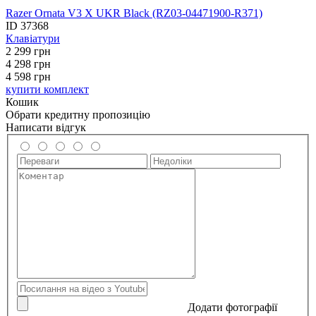
Razer Ornata V3 X UKR Black (RZ03-04471900-R371)
ID
37368
Клавіатури
2 299
грн
4 298
грн
4 598 грн
купити комплект
Кошик
Обрати кредитну пропозицію
Написати відгук
Додати фотографії