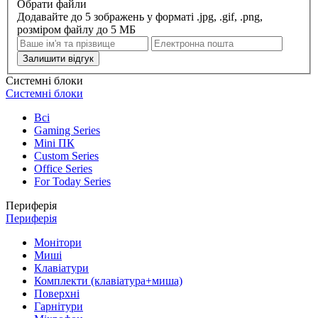
Обрати файли
Додавайте до 5 зображень у форматі .jpg, .gif, .png,
розміром файлу до 5 МБ
Залишити відгук
Системні блоки
Системні блоки
Всі
Gaming Series
Mini ПК
Custom Series
Office Series
For Today Series
Периферія
Периферія
Монітори
Миші
Клавіатури
Комплекти (клавіатура+миша)
Поверхні
Гарнітури