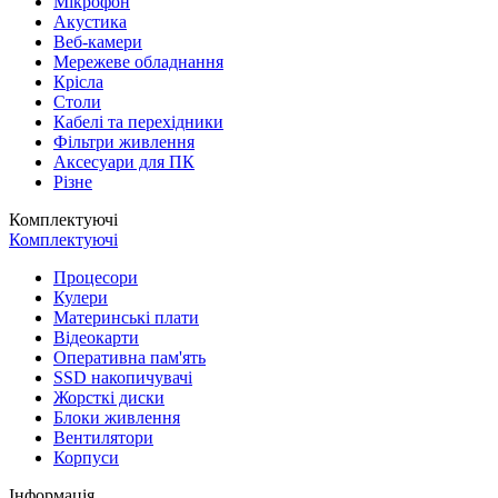
Мікрофон
Акустика
Веб-камери
Мережеве обладнання
Крісла
Столи
Кабелі та перехідники
Фільтри живлення
Аксесуари для ПК
Різне
Комплектуючі
Комплектуючі
Процесори
Кулери
Материнські плати
Відеокарти
Оперативна пам'ять
SSD накопичувачі
Жорсткі диски
Блоки живлення
Вентилятори
Корпуси
Інформація