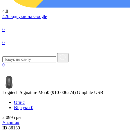
4.8
426 відгуків на Google
0
0
0
Logitech Signature M650 (910-006274) Graphite USB
Опис
Вiдгуки
0
2 099 грн
У кошик
ID
86139