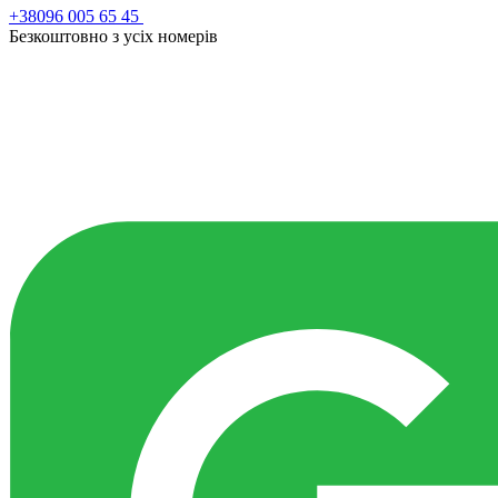
+38096 005 65 45
Безкоштовно з усiх номерiв