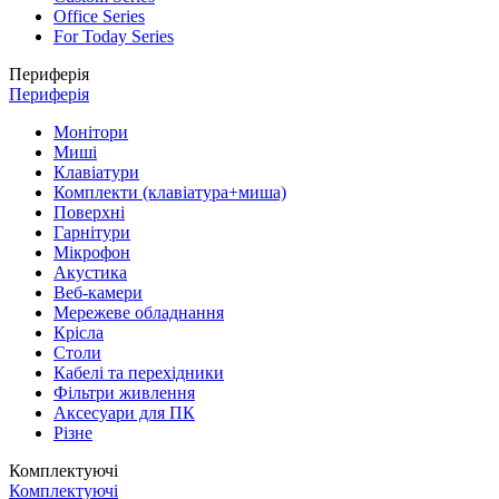
Office Series
For Today Series
Периферія
Периферія
Монітори
Миші
Клавіатури
Комплекти (клавіатура+миша)
Поверхні
Гарнітури
Мікрофон
Акустика
Веб-камери
Мережеве обладнання
Крісла
Столи
Кабелі та перехідники
Фільтри живлення
Аксесуари для ПК
Різне
Комплектуючі
Комплектуючі