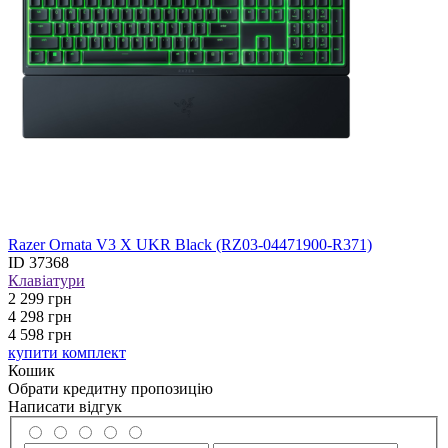
Razer Ornata V3 X UKR Black (RZ03-04471900-R371)
ID
37368
Клавіатури
2 299
грн
4 298
грн
4 598 грн
купити комплект
Кошик
Обрати кредитну пропозицію
Написати відгук