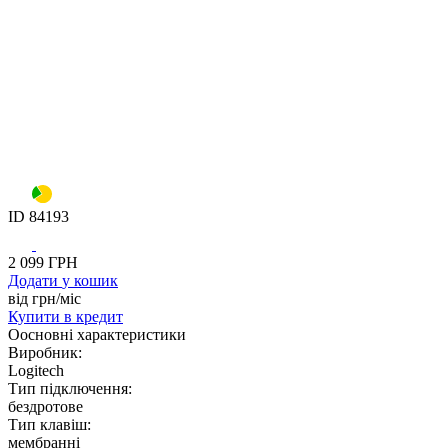
ID
84193
2 099
ГРН
Додати
у кошик
від
грн/мiс
Купити
в кредит
Оосновні характеристики
Виробник:
Logitech
Тип підключення:
бездротове
Тип клавіш:
мембранні