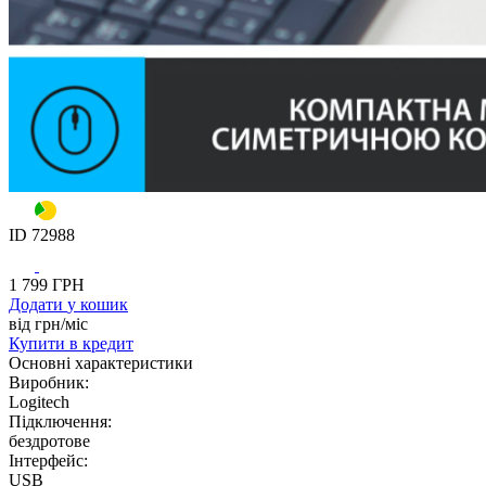
ID
72988
1 799
ГРН
Додати
у кошик
від
грн/мiс
Купити
в кредит
Основнi характеристики
Виробник:
Logitech
Підключення:
бездротове
Інтерфейс:
USB