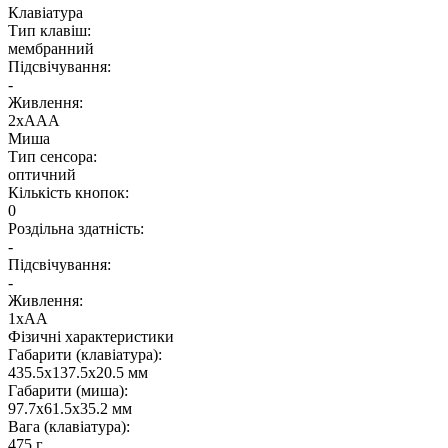
Клавіатура
Тип клавіш:
мембранний
Підсвічування:
-
Живлення:
2хААА
Миша
Тип сенсора:
оптичний
Кількість кнопок:
0
Роздільна здатність:
-
Підсвічування:
-
Живлення:
1хАА
Фізичні характеристики
Габарити (клавіатура):
435.5x137.5x20.5 мм
Габарити (миша):
97.7x61.5x35.2 мм
Вага (клавіатура):
475 г