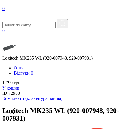
0
0
Logitech MK235 WL (920-007948, 920-007931)
Опис
Вiдгуки
0
1 799 грн
У кошик
ID
72988
Комплекти (клавіатура+миша)
Logitech MK235 WL (920-007948, 920-
007931)