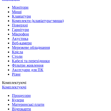
Монітори
Миші
Клавіатури
Комплекти (клавіатура+миша)
Поверхні
Гарнітури
Мікрофон
Акустика
Веб-камери
Мережеве обладнання
Крісла
Столи
Кабелі та перехідники
Фільтри живлення
Аксесуари для ПК
Різне
Комплектуючі
Комплектуючі
Процесори
Кулери
Материнські плати
Відеокарти