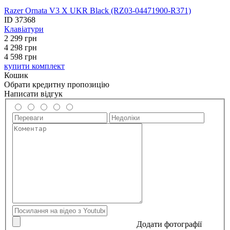
Razer Ornata V3 X UKR Black (RZ03-04471900-R371)
ID
37368
Клавіатури
2 299
грн
4 298
грн
4 598 грн
купити комплект
Кошик
Обрати кредитну пропозицію
Написати відгук
Додати фотографії