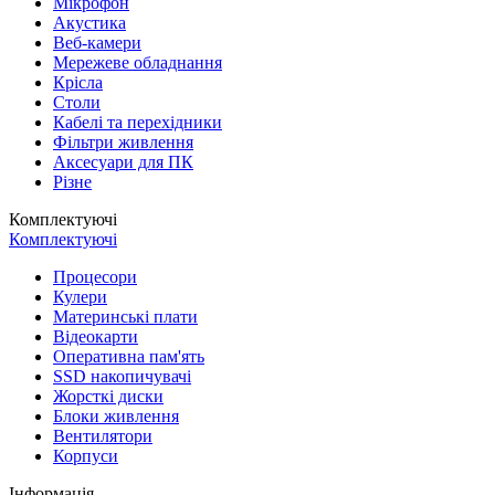
Мікрофон
Акустика
Веб-камери
Мережеве обладнання
Крісла
Столи
Кабелі та перехідники
Фільтри живлення
Аксесуари для ПК
Різне
Комплектуючі
Комплектуючі
Процесори
Кулери
Материнські плати
Відеокарти
Оперативна пам'ять
SSD накопичувачі
Жорсткі диски
Блоки живлення
Вентилятори
Корпуси
Інформація