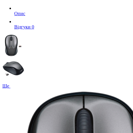
Опис
Вiдгуки
0
Ще