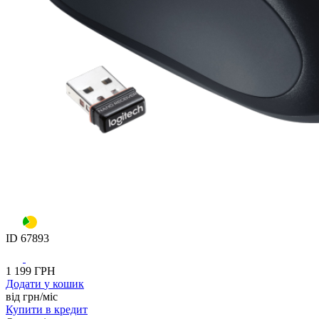
ID
67893
1 199
ГРН
Додати
у кошик
від
грн/мiс
Купити
в кредит