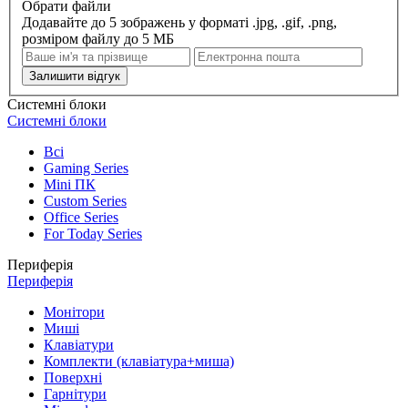
Обрати файли
Додавайте до 5 зображень у форматі .jpg, .gif, .png,
розміром файлу до 5 МБ
Залишити відгук
Системні блоки
Системні блоки
Всі
Gaming Series
Mini ПК
Custom Series
Office Series
For Today Series
Периферія
Периферія
Монітори
Миші
Клавіатури
Комплекти (клавіатура+миша)
Поверхні
Гарнітури