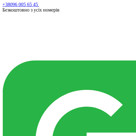
+38096 005 65 45
Безкоштовно з усiх номерiв