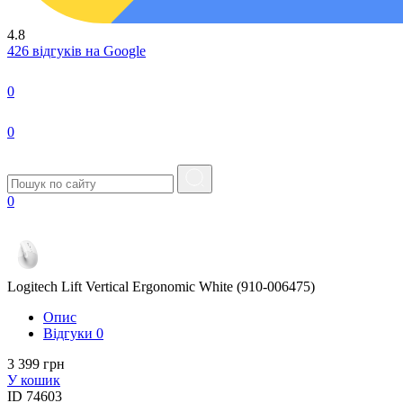
4.8
426 відгуків на Google
0
0
0
Logitech Lift Vertical Ergonomic White (910-006475)
Опис
Вiдгуки
0
3 399 грн
У кошик
ID
74603