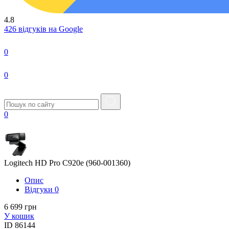
4.8
426 відгуків на Google
0
0
0
Logitech HD Pro C920e (960-001360)
Опис
Вiдгуки
0
6 699 грн
У кошик
ID
86144