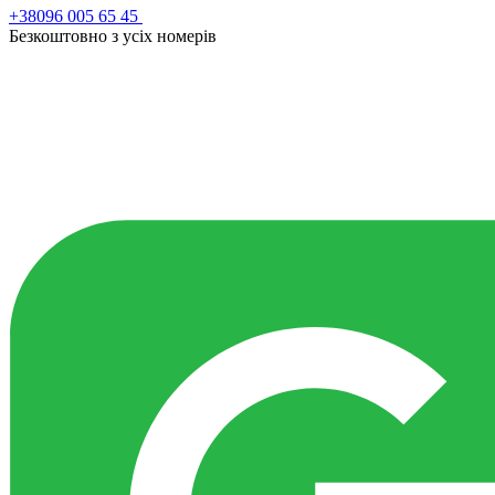
+38096 005 65 45
Безкоштовно з усiх номерiв