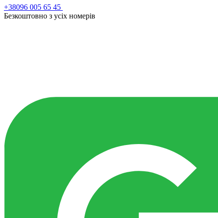
+38096 005 65 45
Безкоштовно з усiх номерiв