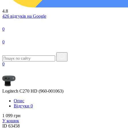
4.8
426 відгуків на Google
0
0
0
Logitech C270 HD (960-001063)
Опис
Вiдгуки
0
1 099 грн
У кошик
ID
63458