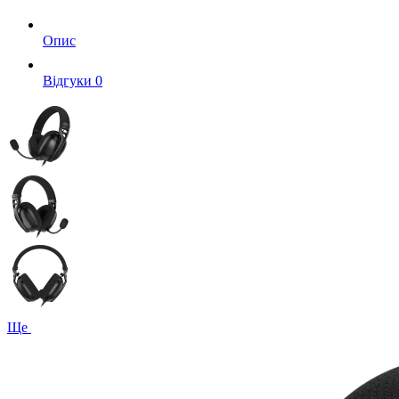
Опис
Вiдгуки
0
Ще