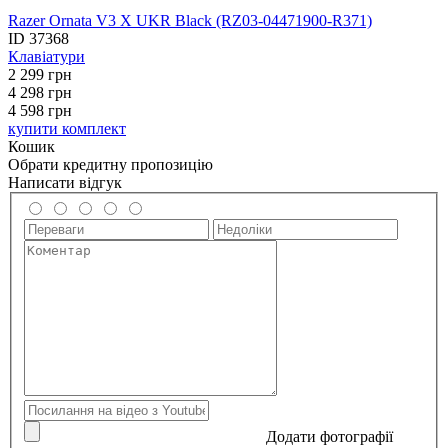
Razer Ornata V3 X UKR Black (RZ03-04471900-R371)
ID
37368
Клавіатури
2 299
грн
4 298
грн
4 598 грн
купити комплект
Кошик
Обрати кредитну пропозицію
Написати відгук
Додати фотографії