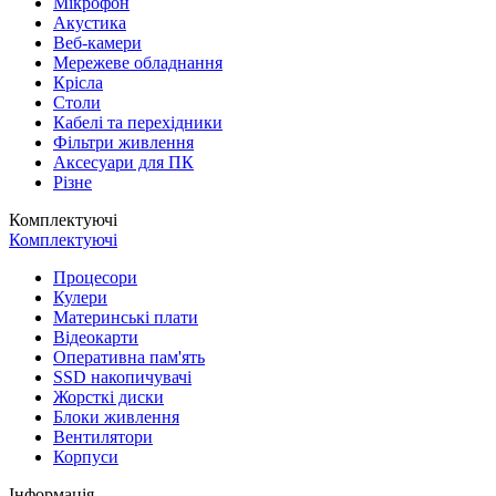
Мікрофон
Акустика
Веб-камери
Мережеве обладнання
Крісла
Столи
Кабелі та перехідники
Фільтри живлення
Аксесуари для ПК
Різне
Комплектуючі
Комплектуючі
Процесори
Кулери
Материнські плати
Відеокарти
Оперативна пам'ять
SSD накопичувачі
Жорсткі диски
Блоки живлення
Вентилятори
Корпуси
Інформація