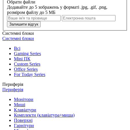
Обрати файли
Додавайте до 5 зображень у форматі .jpg, .gif, .png,
розміром файлу до 5 МБ
Залишити відгук
Системні блоки
Системні блоки
Всі
Gaming Series
Mini ПК
Custom Series
Office Series
For Today Series
Периферія
Периферія
Монітори
Миші
Клавіатури
Комплекти (клавіатура+миша)
Поверхні
Гарнітури