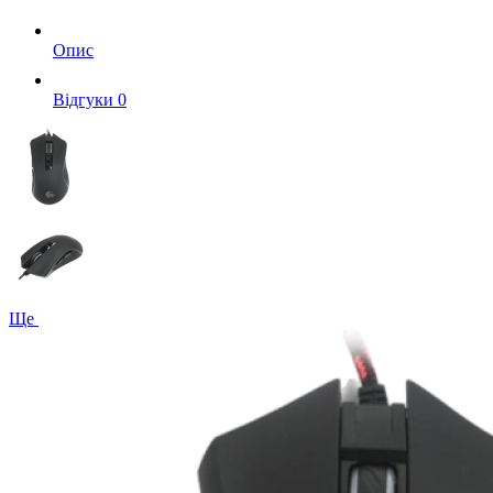
Опис
Вiдгуки
0
Ще