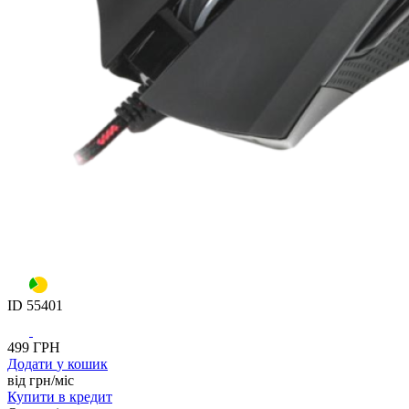
ID
55401
499
ГРН
Додати
у кошик
від
грн/мiс
Купити
в кредит