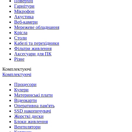
Поверхні
Гарнітури
Мікрофон
Акустика
Веб-камери
Мережеве обладнання
Крісла
Столи
Кабелі та перехідники
Фільтри живлення
Аксесуари для ПК
Різне
Комплектуючі
Комплектуючі
Процесори
Кулери
Материнські плати
Відеокарти
Оперативна пам'ять
SSD накопичувачі
Жорсткі диски
Блоки живлення
Вентилятори