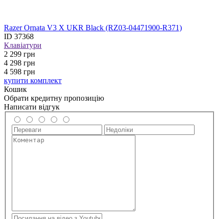
Razer Ornata V3 X UKR Black (RZ03-04471900-R371)
ID
37368
Клавіатури
2 299
грн
4 298
грн
4 598 грн
купити комплект
Кошик
Обрати кредитну пропозицію
Написати відгук