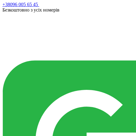
+38096 005 65 45
Безкоштовно з усiх номерiв