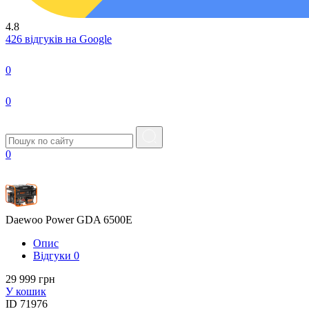
4.8
426 відгуків на Google
0
0
0
Daewoo Power GDA 6500E
Опис
Вiдгуки
0
29 999 грн
У кошик
ID
71976