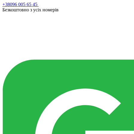
+38096 005 65 45
Безкоштовно з усiх номерiв