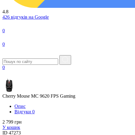
4.8
426 відгуків на Google
0
0
0
Cherry Mouse MC 9620 FPS Gaming
Опис
Вiдгуки
0
2 799 грн
У кошик
ID
47273