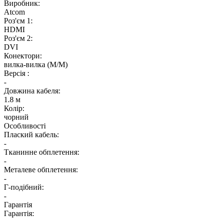
Виробник:
Atcom
Роз'єм 1:
HDMI
Роз'єм 2:
DVI
Конектори:
вилка-вилка (M/M)
Версія :
-
Довжина кабеля:
1.8 м
Колiр:
чорний
Особливості
Плаский кабель:
-
Тканинне обплетення:
-
Металеве обплетення:
-
Г-подібний:
-
Гарантія
Гарантія: