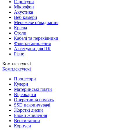
Гарнітури
Мікрофон
Акустика
Веб-камери
Мережеве обладнання
Крісла
Столи
Кабелі та перехідники
Фільтри живлення
Аксесуари для ПК
Різне
Комплектуючі
Комплектуючі
Процесори
Кулери
Материнські плати
Відеокарти
Оперативна пам'ять
SSD накопичувачі
Жорсткі диски
Блоки живлення
Вентилятори
Корпуси