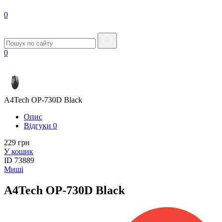
0
0
A4Tech OP-730D Black
Опис
Вiдгуки
0
229 грн
У кошик
ID
73889
Миші
A4Tech OP-730D Black