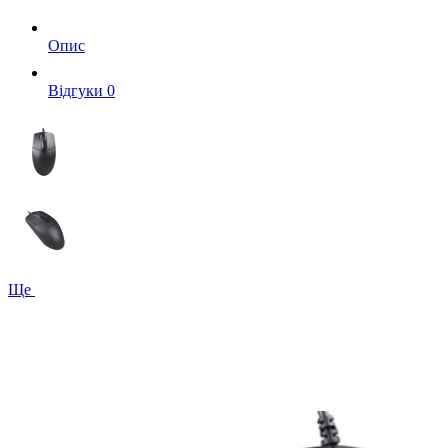
Опис
Вiдгуки
0
Ще