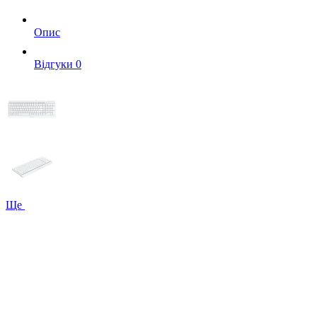
Опис
Вiдгуки
0
Ще