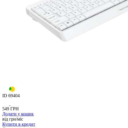
ID
69404
549
ГРН
Додати
у кошик
від
грн/мiс
Купити
в кредит