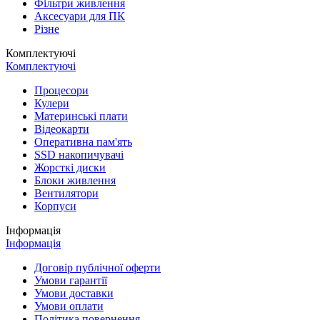
Фільтри живлення
Аксесуари для ПК
Різне
Комплектуючі
Комплектуючі
Процесори
Кулери
Материнські плати
Відеокарти
Оперативна пам'ять
SSD накопичувачі
Жорсткі диски
Блоки живлення
Вентилятори
Корпуси
Інформація
Інформація
Договір публічної оферти
Умови гарантії
Умови доставки
Умови оплати
Політика повернення