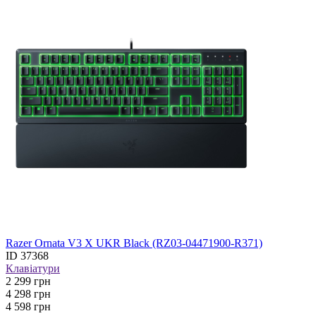
Razer Ornata V3 X UKR Black (RZ03-04471900-R371)
ID
37368
Клавіатури
2 299
грн
4 298
грн
4 598 грн