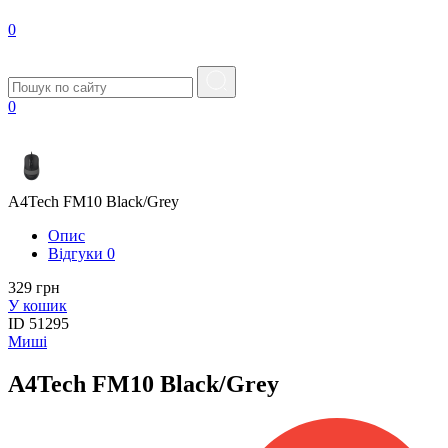
0
0
A4Tech FM10 Black/Grey
Опис
Вiдгуки
0
329 грн
У кошик
ID
51295
Миші
A4Tech FM10 Black/Grey