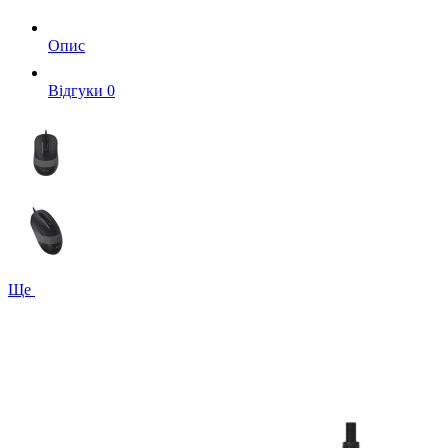
Опис
Вiдгуки
0
Ще