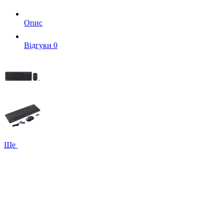
Опис
Вiдгуки
0
Ще