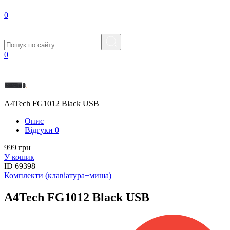
0
0
A4Tech FG1012 Black USB
Опис
Вiдгуки
0
999 грн
У кошик
ID
69398
Комплекти (клавіатура+миша)
A4Tech FG1012 Black USB