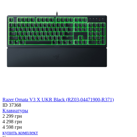
Razer Ornata V3 X UKR Black (RZ03-04471900-R371)
ID
37368
Клавиатуры
2 299
грн
4 298
грн
4 598 грн
купить комплект