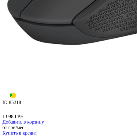
ID
85218
1 098
ГРН
Добавить
в корзину
от
грн/мес
Купить
в кредит