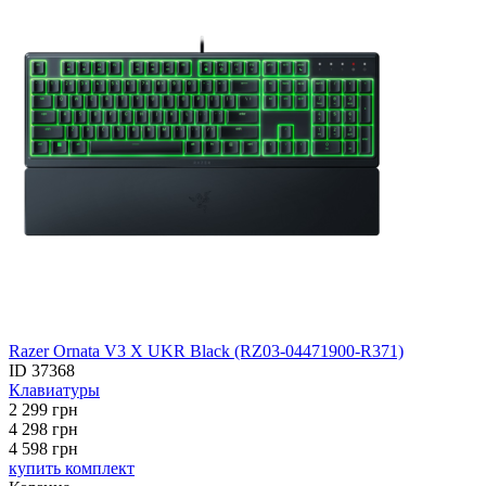
Razer Ornata V3 X UKR Black (RZ03-04471900-R371)
ID
37368
Клавиатуры
2 299
грн
4 298
грн
4 598 грн
купить комплект