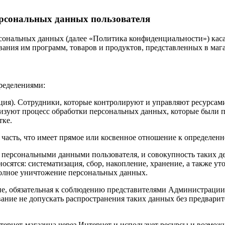
рсональных данных пользователя
нальных данных (далее «Политика конфиденциальности») каса
вания им программ, товаров и продуктов, представленных в мага
ределениями:
ция). Сотрудники, которые контролируют и управляют ресурсам
низуют процесс обработки персональных данных, которые были 
тке.
часть, что имеет прямое или косвенное отношение к определенной
с персональными данными пользователя, и совокупность таких 
сятся: систематизация, сбор, накопление, хранение, а также уто
 полное уничтожение персональных данных.
ие, обязательная к соблюдению представителями Администрации
ание не допускать распространения таких данных без предварит
нтернет-магазина через Интернет и использует ресурсы и возмож