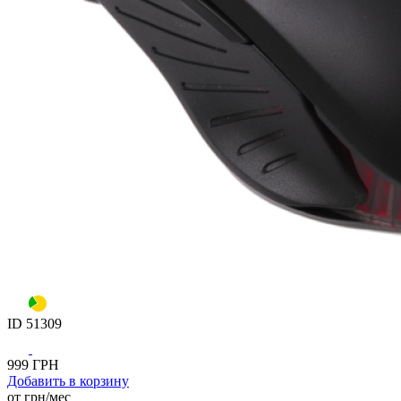
ID
51309
999
ГРН
Добавить
в корзину
от
грн/мес