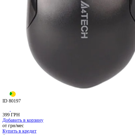
ID
80197
399
ГРН
Добавить
в корзину
от
грн/мес
Купить
в кредит