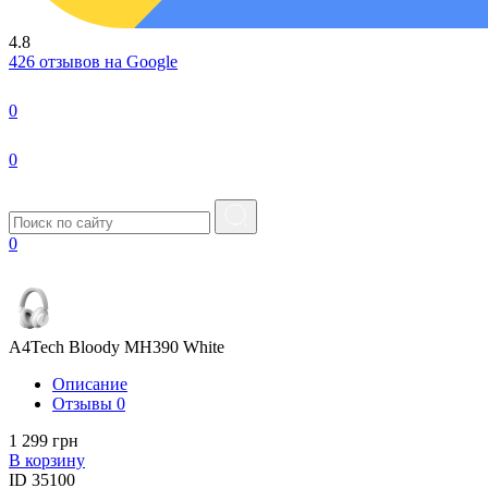
4.8
426 отзывов на Google
0
0
0
A4Tech Bloody MH390 White
Описание
Отзывы
0
1 299 грн
В корзину
ID
35100