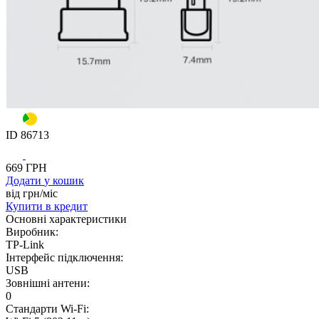
ID
86713
669
ГРН
Додати
у кошик
від
грн/мiс
Купити
в кредит
Основнi характеристики
Виробник:
TP-Link
Інтерфейс підключення:
USB
Зовнішні антени:
0
Стандарти Wi-Fi: