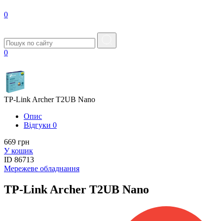
0
0
TP-Link Archer T2UB Nano
Опис
Вiдгуки
0
669 грн
У кошик
ID
86713
Мережеве обладнання
TP-Link Archer T2UB Nano