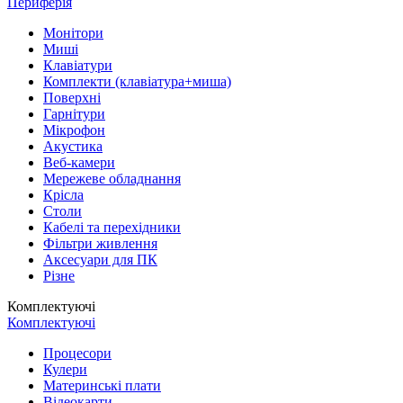
Периферія
Монітори
Миші
Клавіатури
Комплекти (клавіатура+миша)
Поверхні
Гарнітури
Мікрофон
Акустика
Веб-камери
Мережеве обладнання
Крісла
Столи
Кабелі та перехідники
Фільтри живлення
Аксесуари для ПК
Різне
Комплектуючі
Комплектуючі
Процесори
Кулери
Материнські плати
Відеокарти